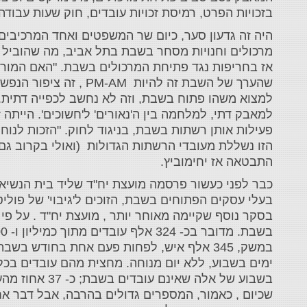
בזכויות הפרט, רמיסת זכויות עובדים, חוק שעות עבוד
מרכולים וחנויות מסחר בשבת בתל אביב, מה שהוביל ל
אז בחריפות נגד פתיחת המרכולים בשבת. "האם המורשת
שהערך של השבת זה להי
למצוא משהו פתוח בשבת, וזה לא נחשב לכפייה דתית..
למאבק דתי, למלחמה בין ה'נאורים' ל'חשוכים'. הייתה
פעילות אותן רשתות בשבת, בניגוד לחוק. "הזכות לנוח 
הזו נשללת מעובדי הרשתות הגדולות (ואולי בקרוב גם 
התבטאה אז יחימוביץ.
‎כבר לפני כעשור פרסמה מועצת יח"ד שליד בית הנשיא
בעלי עסקים הפתוחים בשבת, הזוכים ל'גיבוי' של פוליטי
בשבוע של אלה 
שכיום , כאמור, המספרים גדולים בהרבה, אבל דבר א