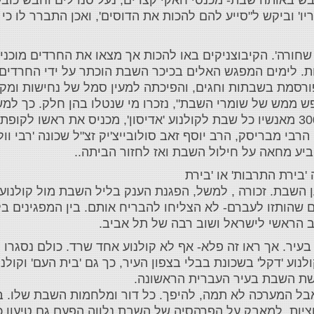
יו' וביקש ל"סייע להם להכות את הדוסים', ואכן התברר לו כי
שחורה'. הקיבוצניקים באו להכות אך מצאו את החרדים מוכנ
כות. לימים המפגש האלים בכיכר השבת הוכתר על ידי החרדים
רסמת בשבתות וחגים, והפיכתה למעין סמל של נחישות ומקו
ש ממש של שומרי השבת", נזכרו מי שנטלו בהן חלק. כך למש
מנהיג הפלג הקיצוני נטורי קרתא, היה נוהג ללכת עם 300 מאנשיו כל שבת לקולנוע 'אדיסון', מכניס
רבי מבריסק, הרב יוסף זאב סולובייצ'יק זצ"ל שכונה 'רבי ו
ביע מחאה על חילול השבת ואז לחזור הביתה..
'בירת התרבות' או 'בירת
 השבת. זכורה , למשל, הפגנת הענק בליל השבת מול קולנוע '
המים שהותזו לעברם- לא הצליחו להבריח אותם. בין המפגינים 
ב הראשי לישראל ושוב רבה של תל אביב.
בעיר. אך ראו זה פלא- אף לא קולנוע אחד שרד. כולם נסגרו 
 קולנוע 'דקל' בשכונת בבלי בצפון העיר, כך גם 'בית העם' וקולנ
ושת השבת בעיר העברית הראשונה.
 אבל המערכה לא תמה, להיפך. כל דור ומלחמות השבת שלו. ב
ציות. למאבק על הפרהסיה של השבת נלווה הפעם גם טיעון 