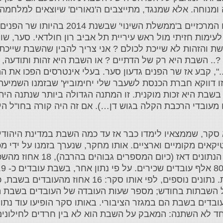
ה ומנוחה. אלא שמנגד, מתייצבים ה'נאורים' שיוצאים למלחמה
‎היה זה גדעון סער, כיום שר המשפטים ואחד המרכיבים המרכזי
עימות חזיתי מול ראש עיריית תל אביב רון חולדאי. סער, 
 והזהות לא שייכת לכולם ? אני צריך להבין שהשבת שייכת 
ות PM-AM , זה ציפור הנפש ?.. השבת היא רק של הדתיים ? או השבת היא זהות 
", קבע אז שר הפנים גדעון סער. בעלי אינטרסים הפכו את 
 זו דווקא חברת הכנסת לשעבר שלי יחימוביץ' שבזמנו השמיעה
בשבת היא זכות מוקנית. זו המתנה הגדולה ביותר שנתנה היהד
מעובדי הרכבת הקלה בגוש דן…). אם זה היה קורה בחו"ל היינ
 סקר, שממצאיו לימדו כבר אז עד כמה השבת במדינת היהודי
קאים מקומיים וארציים. אותו מחקר, שנערך בזמנו על ידי מכו
בסקר נוסף שקיימה מאוחר יותר , מועצת יח"ד 
שאינם עובדים בשבת; כ- 37 אחוז מהעובדים בשבת הם במגזר הציבורי. באותו סקר הופיעו
חד לא השתנה: המאבק על השבת הוא לא בין חרדים לחילוני