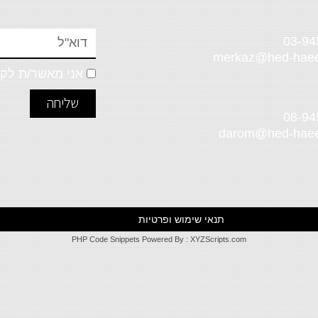
03-94
merkaz@hed-haeer
אני מאשר/ת לקב
שליחה
08-94
darom@hed-haeer
תנאי שימוש ופרטיות
PHP Code Snippets
Powered By :
XYZScripts.com