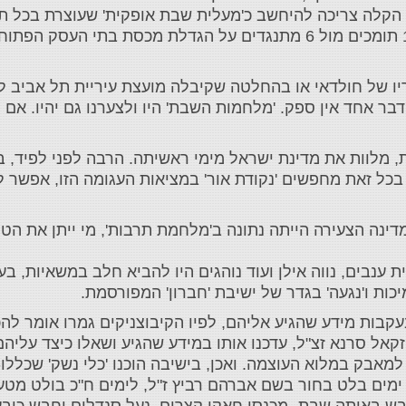
ת הקלה צריכה להיחשב כ'מעלית שבת אופקית' שעוצרת בכל ת
ריו של חולדאי או בהחלטה שקיבלה מועצת עיריית תל אביב ל
דבר אחד אין ספק. 'מלחמות השבת' היו ולצערנו גם יהיו. אם
 מלוות את מדינת ישראל מימי ראשיתה. הרבה לפני לפיד, בנ
 בכל זאת מחפשים 'נקודת אור' במציאות העגומה הזו, אפשר
דינה הצעירה הייתה נתונה ב'מלחמת תרבות', מי ייתן את הטון-
יית ענבים, נווה אילן ועוד נוהגים היו להביא חלב במשאיות,
ות ו'נגעה' בגדר של ישיבת 'חברון' המפורסמת.
קבות מידע שהגיע אליהם, לפיו הקיבוצניקים גמרו אומר להכ
זקאל סרנא זצ"ל, עדכנו אותו במידע שהגיע ושאלו כיצד עליה
אבק במלוא העוצמה. ואכן, בישיבה הוכנו 'כלי נשק' שכללו- 
תם ימים בלט בחור בשם אברהם רביץ ז"ל, לימים ח"כ בולט מטע
ש באותה שבת- מכנסי חאקי קצרים, נעל סנדלים וחבש כובע