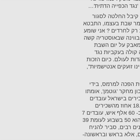
 'נגד הכפייה הדתית'…
ים ב'ממשלת השינוי' שבשנת 2014 בהיותו שר הפנים קיבל החלטה לסגור
שומר שבת בעצמו, התבטא
רק לחרדים ? אני שומע
ותודעה, בווינה שבאוסטריה קשה
המאבק על יום השבת
 קולה בעקביות נגד
ות לעולם. כיום הזכות
ו זועקים אנטישמיות",
ת הפכה למרמס, בידי
ן מחקר 'גוטמן', אומתו
. על פי הנתונים דאז (כיום המספרים גבוהים בהרבה), 18 אחוז מהשכירים בישראל עובדים
בשבת. מדובר בכ- 324 אלף עובדים מתוך כמיליון ו- 800 אלף עובדים שכירים. על פי נתון אחר, בשבת עובדים כ- 18.9 אחוז מהשכירים
במשק, 345 אלף איש, לפחות פעם אחת בחודש בשבת. נתונים נוספים, לפי אותו סקר: 16 אחוז מהעובדים בשבת, כ- 60 אלף איש, עובדים 7
ימים בשבוע, ללא יום מנוחה. מחצית מהם עובדים בכל השבתות בחודש; מספר שעות העובדה של העובדים בשבת הוא 50 בשבוע לעומת 39
 עוד נתונים רבים, סביר להניח
ם, אלא בראש ובראשונה-