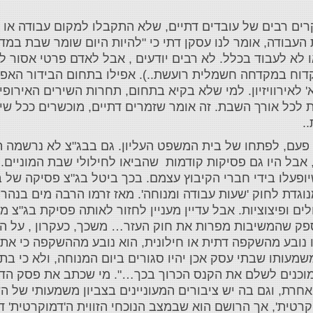
ים רבים של עובדים דתיים, שלא התקבלו למקום עבודה או ה
העבודה, אומר לנו עסקן דתי כי "להיות היום שומר שבת במד
או לא לעבוד בכלל. לא רבים יודעים , אבל לאדם פרטי אסור ל
ח במקדחה חשמלית רועשת..). אפילו בתחום הבידור האפלי
'כוכב הבא' לאירוויזיון. למי שלא בקיא בתחום, תחרות השירים האירופ
 לכל אורך השבת. זה אומר שזמרים דתיים, מוכשרים ככל שיה
.
 פעם, לפתחו של בית המשפט העליון. גם בבג"צ לא נרשמה ת
, אבל היו גם פסיקות קודמות שהביאו לחילולי שבת המוניים.
יופעלו בידי חברי הקיבוץ עצמם. בכך ביטל בג"צ פסיקה של ב
דת לחוק 'שעות עבודה ומנוחה'. מאז זרמו הרבה מים בנהר ח
ים ופיצוציות. אבל עדיין מעניין לחזור לאותה פסיקת בג"צ
ספק שהמשיבות מפרות את חוק העזר… משכך, כעקרון , על ה
נו נובע מהשקפה דתית או חילונית, הוא נובע מההשקפה כי את 
משמעותו שבתי עסק אכן יהיו סגורים ביום המנוחה, ולא כי ב
 מוכנים לשלם את הקנס הכרוך בכך…". מי שכתב את פסק הדי
אחרת, וגם בה יש ציבורים המעוניינים בצביון משמעותי של ה
וקרטית', אך הרושם הוא שבמצב הנוכחי הזווית ה'דמוקרטית' ד