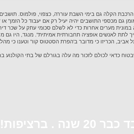
מה שמסתמן כ'קרב השבת' 2021- הפעלת הרכבת הקלה גם בימי השבת עוררה, כצפוי, פולמו
מן גם מכספי התושבים יהיה יעיל רק אם יעבוד כל הזמן" או 
 במונית מערים אחרות כדי לא לשלם סכומי עתק על שכר דיר
ך לתת לאנשים אופציה תחבורתית אמיתית". מנגד, היו גם מי
אביב, הכריזו כי מדובר ב'הפרת הסטטוס קוו" וטענו כי מהל
' של 2021 יצאה לדרך. מה שבטוח כדאי לכולם לזכור מה עלה בגורלם של בתי הקו
ה . ברציפות!