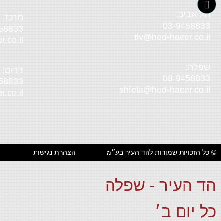
תל אביב:
מרכז:
03-9458833
58833
tlv@hed-haeer.co.il
.co.il
שפלה:
דרום:
08-9458833
58833
shfela@hed-haeer.co.il
.co.il
© כל הזכויות שמורות להד העיר בע״מ
הצהרת נגישות
הד העיר - שפלה
כל יום ב׳