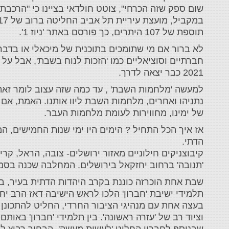
שום ספק שזה הכרחי", צוטט חולדאי בציינו כי "הרכב
תוספת של 107 היתרים, כך פורסם באתר 'ניוז 1'.
‎לא ברור אם מי שתומכים בתוכנית של מיכאלי או בדב
חברתיים וסוציאליים כמו 'הזכות לנוח בשבת', אבל על 
2021 כבר יצאה לדרך.
‎למעשה 'מלחמות השבת' , עד כמה שזה עצוב לומר זאת,
נתניהו ואחרים, מלחמות השבת ליוו אותנו. האמת, אם
של ימינו, מחווירות לעומת מלחמות העבר.
‎אז איך הכל התחיל ? הימים היו ימי שנות החמישים, המ
הדתי.
‎קיבוצניקים חילוניים מאזור ירושלים- צובה, הראל, קר
'תנובה' ברחוב יחזקאל בירושלים. המחלבה שכנה בסמיכ
‎שבת אחת הוכרזה כוננת בקרב היהדות הדתית בעיר, בע
תלמידי ישיבת 'חברון' הלכו לראש הישיבה דאז הרב יח
בעצה אחת עם מנהיגי הציבור החרדי, החליט להתכונן למ
וציוד רב של 'עזרה ראשונה'. בין תלמידי 'חברון' באו
שבנוסף לחבריו החליט 'לעשות מעשה'. הבחור רביץ לב