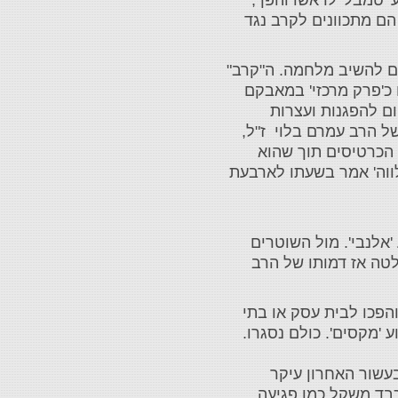
 הם מתכוונים לקרב נגד
ים להשיב מלחמה. ה"קרב"
 כ'פרק מרכזי' במאבקם
ם להפגנות ועצרות
ל הרב עמרם בלוי ז"ל,
 את ראשו לקופת הכרטיסים תוך שהוא
ולווה' אמר בשעתו לארבעת
אלנבי'. מול השוטרים
בלטה אז דמותו של הרב
והפכו לבית עסק או בתי
וע 'מקסים'. כולם נסגרו.
עשור האחרון עיקר
כבד משקל כמו פגיעה