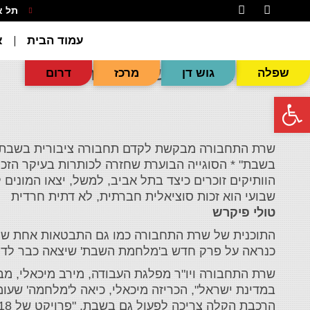
תל אביב 
עמוד הבית
א
מלחמת השבת' (שוב) יצאה לדרך
שפלה
גוש דן
מרכז
דרום
פתח סרגל נגישות
שרת התחבורה מבקשת לקדם תחבורה ציבורית בשבת * 
בשבת" * הסוגייה הבוערת שחזרה לכותרות בעיקר הזכי
הוותיקים זוכרים כיצד בתל אביב, למשל, יצאו המונים 
שבועי הוא זכות סוציאלית חברתית, לא דתית חרדית
טולי פיקרש
‎התוכנית של שרת התחבורה כמו גם התבטאות אחת של
כנראה על פרק חדש ב'מלחמת השבת' שיצאה כבר לדרך
‎שרת התחבורה ויו"ר מפלגת העבודה, מירב מיכאלי, 
במדינת ישראל", הכריזה מיכאלי, כיאה ל'מלחמה' שעומ