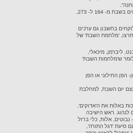
חנה".
‎במקביל, מועצת עיריית תל אביב החליטה ברוב של 17 תומכים מול 6 מתנגדים על הגדלת מכסת בתי העסק הפתוחים בשבת מ- 164 ל- 273,
וקחים בחשבון גם ערכים
 תרצו, 'מלחמת השבת' של
ט, ליברמן, מיכאלי,
 לומר ש'מלחמות השבת'
 הפן החילוני או הפן
 בעצם יום השבת, למחלבת
ות באלות את ה'אדוקים'.
ם לנהוג. ראש הישיבה
נבוטים, אלות, כלי ברזל
ם סיעת 'דגל התורה',
 'טמבל' לראשו והפך,