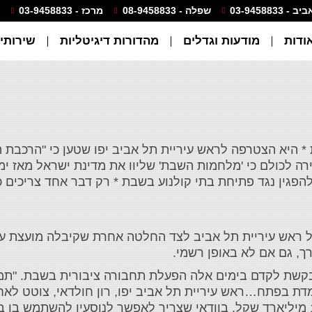
- 03-9458833
שפלה - 08-9458833
מרכז - 03-9458833
ודות
מודעות וגדלים
מהדורות דיגיטליות
שירותים
היא הצטרפה לראש עיריית תל אביב יפו שטען כי "הרכבת ה
רה לכולם כי 'מלחמות השבת' שליוו את מדינת ישראל מאז ימ
להפגין נגד פתיחת בתי קולנוע בשבת * רק דבר אחד צריכים כו
 ראש עיריית תל אביב לצד החלטה אחרת שקיבלה מועצת עי
, גם אם לא באופן רשמי.
מבקשת לקדם בימים אלה הפעלת תחבורה ציבורית בשבת. "תמו
דת בפתח…ראש עיריית תל אביב יפו, רון חולדאי, צוטט לאחרו
הרכבת הקלה צריכה לפעול גם בשבת. "פרויקט של 18 מיליארד שקל, בוודאי שצריך לאפשר לנוסעיו