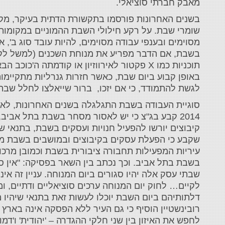
מאבק חברתי סוציאלי.
‎בשנים האחרונות פורסמו בתקשורת הדתית בעיקר, מקר
שומרי שבת. על רקע חילולי השבת ההמוניים במקומות 
מסוימים ובענפי עבודה מסוימים, להיות עובד סוג ב', 
בשבת, אם הדבר מפריע את מנוחת השכנים (למשל לקדו
תוכניות כמו X פקטור לאירווזיון או קודמתה ה
באופן קבוע ביום שבת, כאשר חזרות גנרליות מתקיימות
לגשת להתמודד, כי אם יזכו, ברור שייאלצו לחלל שבת.
‎סוגיית העבודה בשבת התגלגלה בשנים האחרונות, לא
2014 קבע בג"צ כי יש לאסור מסחר בשבת בתל אביב
קיבוצים יורשו להפעיל חנויות ועסקים בשבת, בתנאי ש
שקבע כי הפעלת עסקים בקיבוצים ובמושבים בשבת מנוג
עיריות המפעילות תחבורה ציבורית בשבת וכמובן מרכול
בשבת בתל אביב. וכך נכתב בין השאר בפסיקה: "אין 
שבתי עסק אלה יהיו סגורים ביום המנוחה. עניין זה אי
לקיים… לחוק יום המנוחה ערכים סוציאליים ודתיים, ו
דלתותיהם ביום השבת יוכלו לעשות זאת בתנאי שיהיו
רובינשטיין הוסיף כי גם העיר ללא הפסקה אינה בארץ 
לחפש את האיזון בין שני חלקי ההגדרה – 'יהודית' ו'דמ