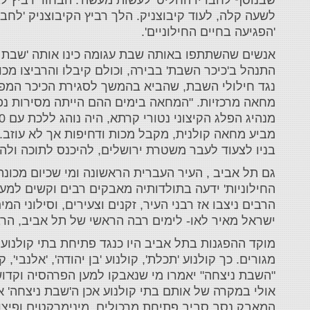
לשעה קלה, לעוד קיבוצניק. הלך רביץ הקיבוצניק 'לחבר
'הפגיעה בחיים החילוניים'.
‎אנשים שהשתתפו באותה שבת עגומה כינו אותה 'שבת 
התנהל ב'כיכר השבת' בבירה, וכולם קיבלו והרביצו מ
נגד חילולי השבת, שהביא בהמשך לסגירת הכיכר המפו
מחאה מרכזיות. "המחאה בימים ההם הייתה מסירות נפ
מביע מחאה קולנית, מקבל מכות ודחיפות אך לא עוזב. ה
בניו לצעוד לעבר משטרת ירושלים, להיכנס לתוכה ולה
גם תל אביב , העיר העברית הראשונה ומי שכיום מכונה 
החילוניות' ידעה בתולדותיה מאבקים רבים וקשים למען
הרבים ניצבו אז רבני העיר, זקנים וצעירים, וסילוני 
ישראל מאיר לאו- לימים רבה הראשי של תל אביב, הר
‎מוקד ההפגנות בתל אביב היו כנגד פתיחת בתי קולנוע 
מגורים. כך קולנוע 'תכלת', קולנוע 'בן יהודה', 'אלנבי',
"השבת ניצחה" יאמרו מי שנאבקו למען הפרהסיה וקד
‎אולי במקרה של אותם בתי קולנוע אכן ה'שבת ניצחה'
המאבק נסב סביב פתיחת מרכולים, מינימרקטים ופיצו